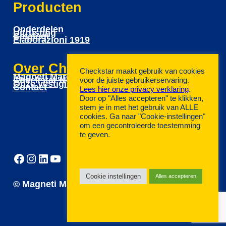
Producten
Onderdelen
Uitrusting
Catalogi
Elaborazioni 1919
Over Checkstar
Checkstar maakt gebruik van cookies
Magneti Marelli
Checkstar Netwerk
voor de juiste gebruikerservaring.
Onze vestigingen
Contact
Lees hier onze privacy verklaring
.
Door op "Alles accepteren" te klikken,
stem je in met het gebruik van ALLE
cookies. Ga naar "Cookie-instellingen"
om een gecontroleerde toestemming
te geven.
https://www.facebook.com/CheckstarNL
Instagram
LinkedIn
YouTube
Cookie instellingen
Alles accepteren
© Magneti Marelli Checkstar Nederland